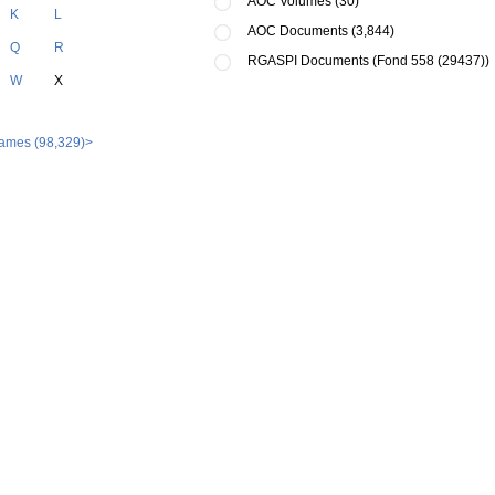
AOC Volumes (30)
K
L
AOC Documents (3,844)
Q
R
RGASPI Documents (Fond 558 (29437))
W
X
names (98,329)>