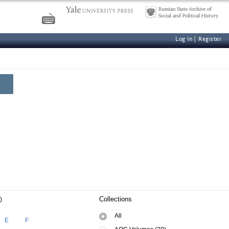
Log In
Register
Collections
)
All
E
F