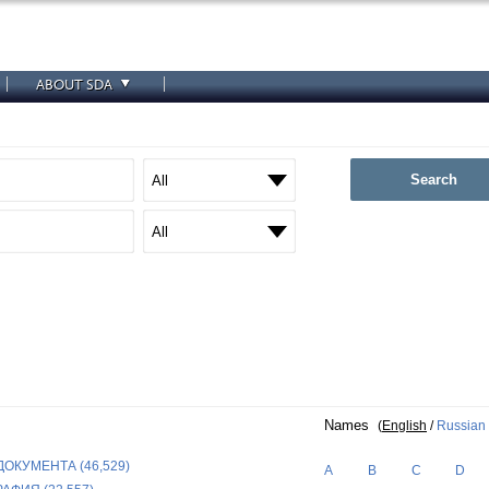
ABOUT SDA
Search
Names
(
English
/
Russian
ОКУМЕНТА (46,529)
A
B
C
D