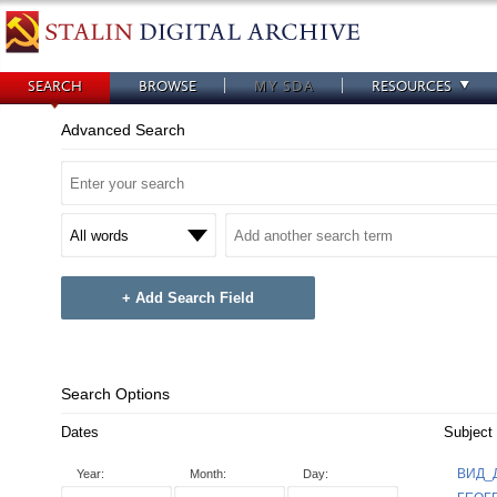
SEARCH
BROWSE
MY SDA
RESOURCES
Advanced Search
+ Add Search Field
Search Options
Dates
Subject
ВИД_Д
Year:
Month:
Day: