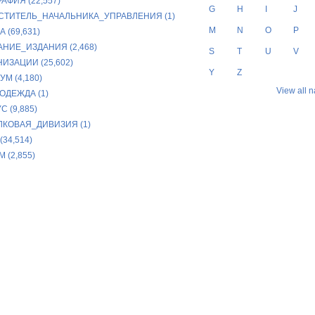
АФИЯ (22,557)
G
H
I
J
СТИТЕЛЬ_НАЧАЛЬНИКА_УПРАВЛЕНИЯ (1)
M
N
O
P
 (69,631)
АНИЕ_ИЗДАНИЯ (2,468)
S
T
U
V
ИЗАЦИИ (25,602)
Y
Z
М (4,180)
View all 
ОДЕЖДА (1)
С (9,885)
ЛКОВАЯ_ДИВИЗИЯ (1)
(34,514)
 (2,855)