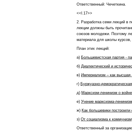
Ответственный: Чечеткина.
<<l.17>>
2. Разработка семи лекций в
лекции должны быть прочитан
союзов молодежи. Поэтому ле
материала для школы курсов, 
План этих лекций:
а)
Большевистская партия - па
б)
Диалектический и историче
в)
Империализм – как высшая 
г)
Буржуазно-демократическая
д)
Марксизм-ленинизм о войне
е)
Учение марксизма-ленинизм
ж)
Как большевики построили 
з)
От социализма к коммунизм
Ответственный за организаци