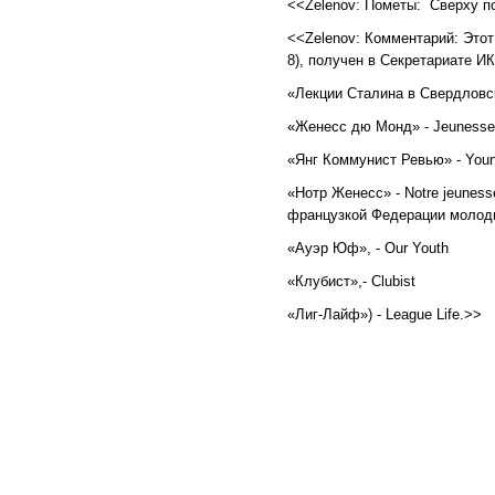
<<Zelenov: Пометы: Сверху п
<<Zelenov: Комментарий: Этот
8), получен в Секретариате И
«Лекции Сталина в Свердловск
«Женесс дю Монд» - Jeunesse
«Янг Коммунист Ревью» - You
«Нотр Женесс» - Notre jeunesse
французкой Федерации молод
«Ауэр Юф», - Our Youth
«Клубист»,- Clubist
«Лиг-Лайф») - League Life.>>