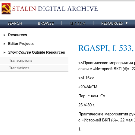
SEARCH
BROWSE
MY SDA
RESOURCES
Resources
Editor Projects
RGASPI, f. 533, o
Short Course
Outside Resources
Transcriptions
<<Практические мероприятия 
Translations
связи с «Историей ВКП (б)». 22
<<l.15>>
«20»/4/СМ
Пер. с нем. Сх.
25.V-30 г.
Практические мероприятия ру
с «Историей ВКП (б)». 22 мая 1
1.