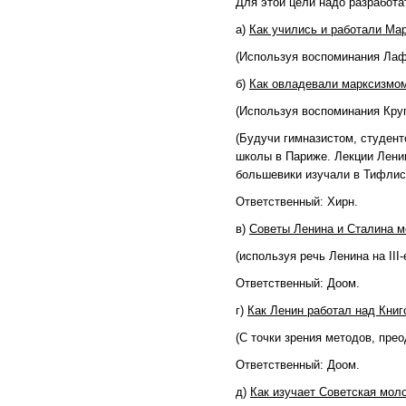
Для этой цели надо разработ
а)
Как учились и работали Ма
(Используя воспоминания Лаф
б)
Как овладевали марксизмом
(Используя воспоминания Круп
(Будучи гимназистом, студент
школы в Париже. Лекции Ленин
большевики изучали в Тифлис
Ответственный: Хирн.
в)
Советы Ленина и Сталина м
(используя речь Ленина на II
Ответственный: Доом.
г)
Как Ленин работал над Книг
(С точки зрения методов, пре
Ответственный: Доом.
д)
Как изучает Советская мол