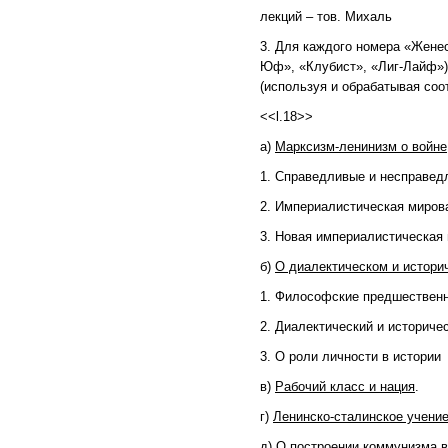
лекций – тов. Михаль
3. Для каждого номера «Жене
Юф», «Клубист», «Лиг-Лайф»)
(используя и обрабатывая соо
<<l.18>>
а)
Марксизм-ленинизм о войне
1. Справедливые и несправед
2. Империалистическая мирова
3. Новая империалистическая 
б)
О диалектическом и истори
1. Философские предшественн
2. Диалектический и историче
3. О роли личности в истории
в)
Рабочий класс и нация
.
г)
Ленинско-сталинское учение
д)
О построении коммунизма в