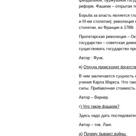
феодальное, буржуазное госуд
реформ. Фашизм – открытая т
Борьба за власть является гл
и III-ем столетии); революция
столетии, во Франции в 1789г.
Пролетарская революция – Окт
государство – советская дем
существовать государство пр
Автор : Функ.
в)
Откуда происходит богатст
В чем заключается сущность 
учения Карла Маркса. Что так
силы. Прибавочная стоимость
Автор – Вернер.
г)
Что такое фашизм?
Здесь надо дать последовате
Автор – тов. Ланг.
д)
Почему бывают войны.