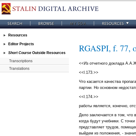
SEARCH
BROWSE
MY SDA
RESOURCES
Resources
Editor Projects
RGASPI, f. 77, op
Short Course
Outside Resources
Transcriptions
<<Из отчетного доклада А.А.Ж
Translations
<<l.173.>>
Что касается качества пропаг
партии. Но основном недостат
<<l.174.>>
работы является, конечно, отс
Дело заключается в том, что 
когда будут учебники. С точки
представляет трудов, помещен
выйдем из положения, - значи